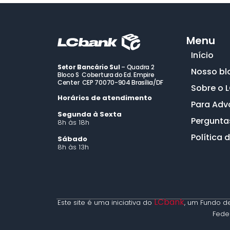
Menu
Início
Setor Bancário Sul
– Quadra 2
Nosso bl
Bloco S Cobertura do Ed. Empire
Center CEP 70070-904 Brasília/DF
Sobre o 
Horários de atendimento
Para Ad
Segunda à Sexta
Pergunta
8h às 18h
Política 
Sábado
8h às 13h
LCbank
Este site é uma iniciativa do
, um Fundo de
Feder