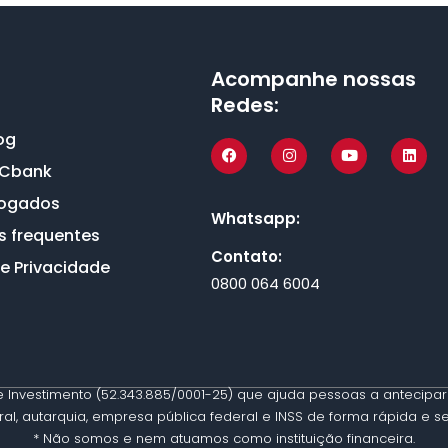
Acompanhe nossas
Redes:
og
LCbank
vogados
Whatsapp:
s frequentes
Contato:
de Privacidade
0800 064 6004
 Investimento (52.343.885/0001-25) que ajuda pessoas a antecipar 
al, autarquia, empresa pública federal e INSS de forma rápida e s
* Não somos e nem atuamos como instituição financeira.