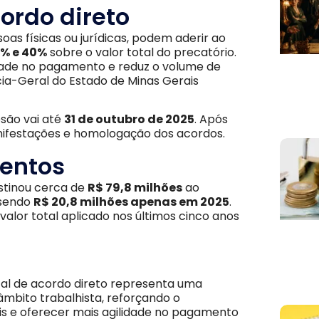
ordo direto
oas físicas ou jurídicas, podem aderir ao
0% e 40%
sobre o valor total do precatório.
idade no pagamento e reduz o volume de
acia-Geral do Estado de Minas Gerais
são vai até
31 de outubro de 2025
. Após
anifestações e homologação dos acordos.
mentos
estinou cerca de
R$ 79,8 milhões
ao
 sendo
R$ 20,8 milhões apenas em 2025
.
valor total aplicado nos últimos cinco anos
tal de acordo direto representa uma
mbito trabalhista, reforçando o
is e oferecer mais agilidade no pagamento