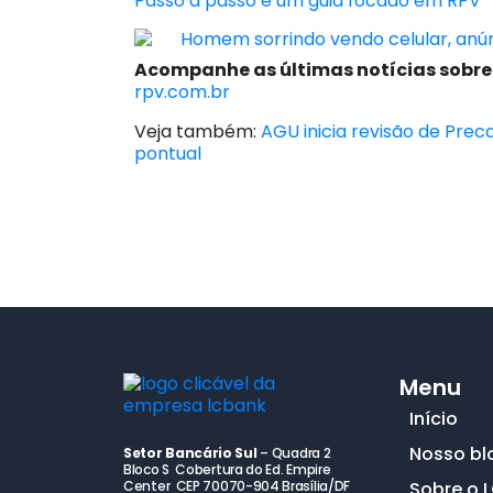
Passo a passo e um guia focado em RPV
Acompanhe as últimas notícias sobre
rpv.com.br
Veja também:
AGU inicia revisão de Prec
pontual
Menu
Início
Nosso bl
Setor Bancário Sul
– Quadra 2
Bloco S Cobertura do Ed. Empire
Center CEP 70070-904 Brasília/DF
Sobre o 