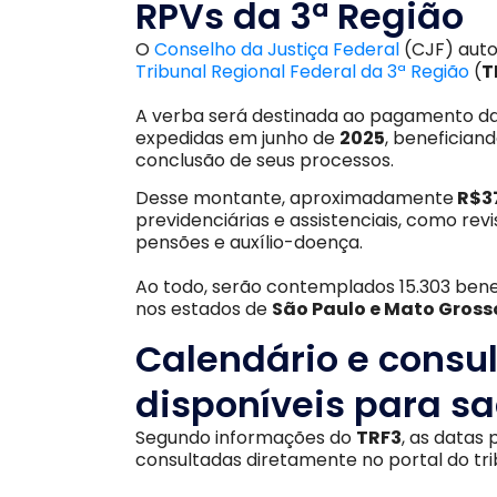
RPVs da 3ª Região
O
Conselho da Justiça Federal
(CJF) auto
Tribunal Regional Federal da 3ª Região
(
T
A verba será destinada ao pagamento d
expedidas em junho de
2025
, benefician
conclusão de seus processos.
Desse montante, aproximadamente
R$3
previdenciárias e assistenciais, como re
pensões e auxílio-doença.
Ao todo, serão contemplados 15.303 benef
nos estados de
São Paulo e Mato Gross
Calendário e consu
disponíveis para s
Segundo informações do
TRF3
, as datas
consultadas diretamente no portal do tri