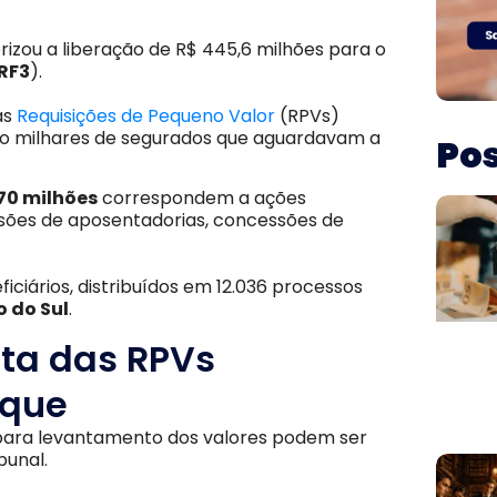
rizou a liberação de R$ 445,6 milhões para o
RF3
).
as
Requisições de Pequeno Valor
(RPVs)
do milhares de segurados que aguardavam a
Pos
70 milhões
correspondem a ações
visões de aposentadorias, concessões de
iciários, distribuídos em 12.036 processos
o do Sul
.
lta das RPVs
aque
 para levantamento dos valores podem ser
bunal.